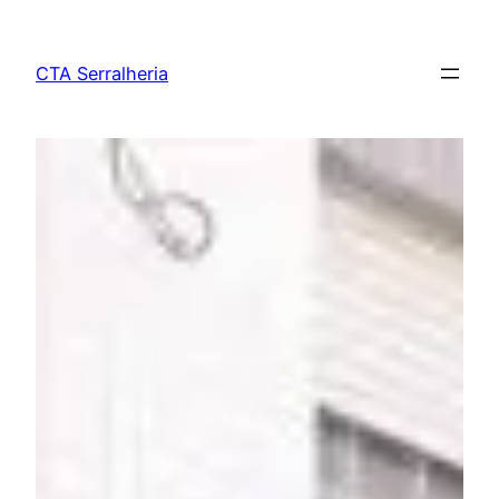
Saltar
para
CTA Serralheria
o
conteúdo