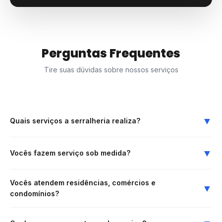
leave
this
field
empty.
Perguntas Frequentes
Tire suas dúvidas sobre nossos serviços
▼
Quais serviços a serralheria realiza?
Fabricamos e instalamos portões, grades, corrimãos, guarda-
corpos, escadas metálicas, estruturas, portas, coberturas,
▼
Vocês fazem serviço sob medida?
esquadrias e projetos sob medida em ferro, aço ou alumínio.
Sim. Cada projeto pode ser desenvolvido conforme a medida,
necessidade, estilo e espaço do cliente.
Vocês atendem residências, comércios e
▼
condomínios?
Sim. Atendemos projetos residenciais, comerciais, industriais e
condomínios.