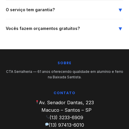
personalizado conforme o estilo do imóvel.
▼
O serviço tem garantia?
Sim. Oferecemos garantia conforme o tipo de serviço realizado,
cobrindo fabricação e instalação dentro das condições
▼
Vocês fazem orçamentos gratuitos?
combinadas no orçamento.
Sim! Oferecemos orçamentos 100% gratuitos e sem
compromisso. Entre em contato através do formulário ou
WhatsApp para solicitar sua avaliação.
SOBRE
CTA Serralheria — 61 anos oferecendo qualidade em alumínio e ferro
na Baixada Santista.
CONTATO
Av. Senador Dantas, 223
Macuco – Santos – SP
(13) 3233-6909
(13) 97413-6010